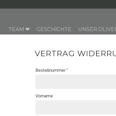
TEAM ❤︎
GESCHICHTE
UNSER OLIVE
VERTRAG WIDERR
erforderlich
Bestellnummer
Page URI *erforderlich
*
Vorname