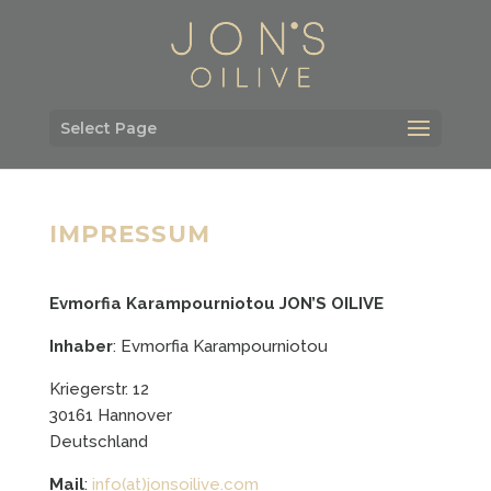
Select Page
IMPRESSUM
Evmorfia Karampourniotou JON’S OILIVE
Inhaber
: Evmorfia Karampourniotou
Kriegerstr. 12
30161 Hannover
Deutschland
Mail
:
info(at)jonsoilive.com