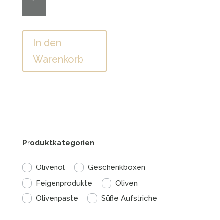
Olivenpaste
-
180gr
In den
Menge
Warenkorb
Produktkategorien
Olivenöl
Geschenkboxen
Feigenprodukte
Oliven
Olivenpaste
Süße Aufstriche