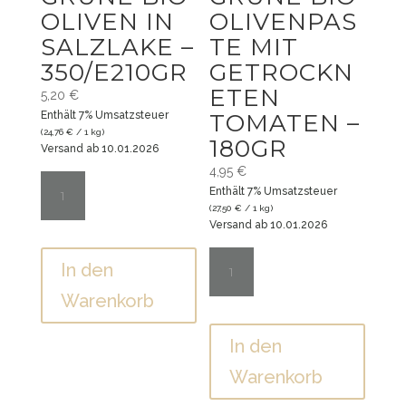
OLIVEN IN
OLIVENPAS
SALZLAKE –
TE MIT
350/E210GR
GETROCKN
ETEN
5,20
€
Enthält 7% Umsatzsteuer
TOMATEN –
(
24,76
€
/ 1 kg)
180GR
Versand ab 10.01.2026
Grüne
4,95
€
Bio
Enthält 7% Umsatzsteuer
(
27,50
€
/ 1 kg)
Oliven
Versand ab 10.01.2026
in
Grüne
Salzlake
Bio
In den
-
Olivenpaste
Warenkorb
350/e210gr
mit
Menge
getrockneten
In den
Tomaten
Warenkorb
-
180gr