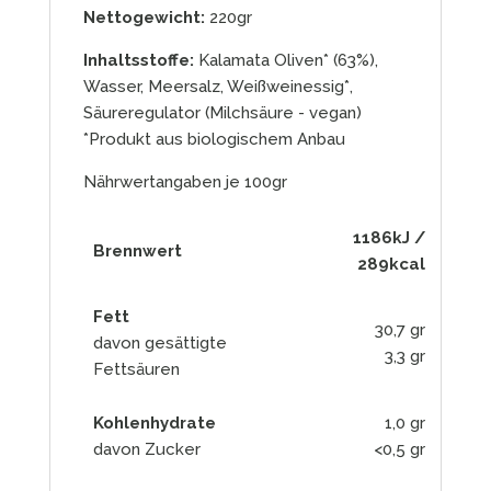
Nettogewicht:
220gr
Inhaltsstoffe:
Kalamata Oliven* (63%),
Wasser, Meersalz, Weißweinessig*,
Säureregulator (Milchsäure - vegan)
*Produkt aus biologischem Anbau
Nährwertangaben je 100gr
1186kJ /
Brennwert
289kcal
Fett
30,7 gr
davon gesättigte
3,3 gr
Fettsäuren
Kohlenhydrate
1,0 gr
davon Zucker
<0,5 gr