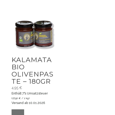
Menge
KALAMATA
BIO
OLIVENPAS
TE – 180GR
4,95
€
Enthält 7% Umsatzsteuer
(
27,50
€
/ 1 kg)
Versand ab 10.01.2026
Kalamata
Bio