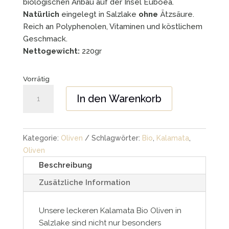
biologischen Anbau auf der Insel Euboea.
Natürlich
eingelegt in Salzlake
ohne
Ätzsäure.
Reich an Polyphenolen, Vitaminen und köstlichem
Geschmack.
Nettogewicht:
220gr
Vorrätig
Kalamata
In den Warenkorb
Bio
Oliven
in
Kategorie:
Oliven
Schlagwörter:
Bio
,
Kalamata
,
Salzlake
Oliven
-
350/e220gr
Beschreibung
Menge
Zusätzliche Information
Unsere leckeren Kalamata Bio Oliven in
Salzlake sind nicht nur besonders